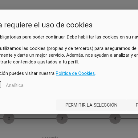
a requiere el uso de cookies
ligatorias para poder continuar. Debe habilitar las cookies en su na
utilizamos las cookies (propias y de terceros) para asegurarnos de
mente y darte un mejor servicio. Además, nos ayudan a analizar y 
rarte contenidos ajustados a tu perfil.
ión puedes visitar nuestra
Política de Cookies
.
Analítica
PERMITIR LA SELECCIÓN
Vehículo
Extras
Mis datos
2
3
4